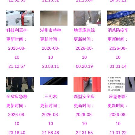
12:32:53
兵喝上健康
22:13:32
领行业新风
11:15:04
救援大队开
14:03:21
水
向
展使用领域
消防产品质
量监督检查
科技利器护
湖州市特种
地震应急综
消杀防疫车
更新时间：
航安全 福
设备检测研
更新时间：
合演练与应
更新时间：
更新时间：
+应急救援
建安全生产
2026-08-
究院与电梯
2026-08-
急救援器械
2026-08-
设备+野外
2026-08-
宣传咨询日
10
应急救援指
10
展纪实 共
10
逃生实战
10
展示先进应
21:12:57
挥中心 应
23:58:11
筑安全防线
00:20:19
这场演练看
01:01:14
急救援设备
急救援器材
点多，应急
的高效管理
救援器材大
与实战应用
显身手
全省应急救
三刃木
新型安全应
应急创新·
援会议在六
更新时间：
GB9-707镀
更新时间：
急设备亮相
更新时间：
更新时间：
安心守护
2026-08-
盘水召开
钛虎纹救生
2026-08-
北碚，应急
2026-08-
——品创实
2026-08-
嘉宾盛赞应
10
军刀 可靠
10
救援器材引
10
业营业部应
10
急救援设备
23:18:40
的多功能应
21:58:48
22:31:55
关注
急救援与应
11:31:22