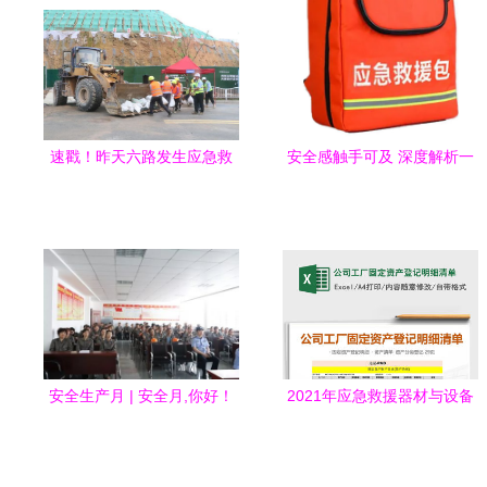
速戳！昨天六路发生应急救
安全感触手可及 深度解析一
援器材大事，现场细节让人
泰Eastex YT-0003应急安全
震撼
包火灾逃生套装
安全生产月 | 安全月,你好！
2021年应急救援器材与设备
如东消防在行动——聚焦应
清单指南
急救援器材