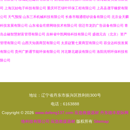
司
上海沉姑电子科技有限公司
重庆环艺绿叶环保工程有限公司
上高县晟宇橡胶有限
公司
天气预报
山东三禾机械科技有限公司
长春市顺通喷砂设备有限公司
北京金天麟
科技发展有限公司
山东省金疙瘩网络技术有限公司
宿迁市龙韵广告设备有限公司
青
岛企融智慧财富管理有限公司
吉林省中凯网络科技有限公司
盛德元吉（北京）资产
管理有限公司
山西天知善商贸有限公司
太原赵繁七黄商贸有限公司
容业达科技发展
有限公司
贵州广黔通节能环保有限公司
河北磐北建设有限公司
洛阳兆明环保科技有
限公司
地址：辽宁省丹东市振兴区胜利街300号
电话：6163888
Copyright © 2026
www.defeng137.com
应急救援器材
丹东德丰星际网
络科技有限公司
应急救援器材
版权所有
Sitemap