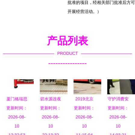
批准的项目，经相关部门批准后方可
开展经营活动。）
产品列表
PRODUCT
----------------
厦门格瑞思
碧水源连夜
2019北京
守护消费安
更新时间：
救援装备
捐赠应急净
更新时间：
消防技术与
更新时间：
全，筑牢生
更新时间：
消防器材产
2026-08-
水设备，让
2026-08-
设备展览会
2026-08-
命防线——
2026-08-
品列表
10
消防救援官
10
智慧消防引
10
城西区消防
10