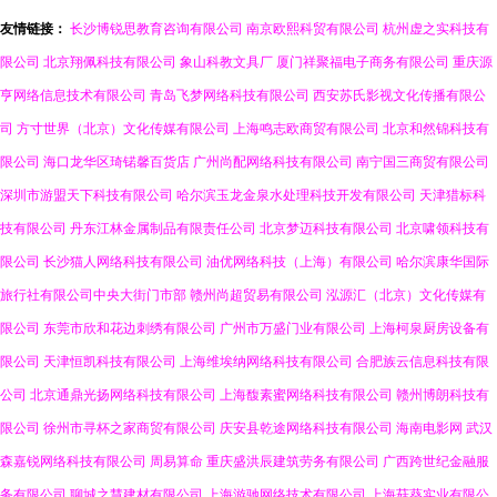
友情链接：
长沙博锐思教育咨询有限公司
南京欧熙科贸有限公司
杭州虚之实科技有
限公司
北京翔佩科技有限公司
象山科教文具厂
厦门祥聚福电子商务有限公司
重庆源
亨网络信息技术有限公司
青岛飞梦网络科技有限公司
西安苏氏影视文化传播有限公
司
方寸世界（北京）文化传媒有限公司
上海鸣志欧商贸有限公司
北京和然锦科技有
限公司
海口龙华区琦锘馨百货店
广州尚配网络科技有限公司
南宁国三商贸有限公司
深圳市游盟天下科技有限公司
哈尔滨玉龙金泉水处理科技开发有限公司
天津猎标科
技有限公司
丹东江林金属制品有限责任公司
北京梦迈科技有限公司
北京啸领科技有
限公司
长沙猫人网络科技有限公司
油优网络科技（上海）有限公司
哈尔滨康华国际
旅行社有限公司中央大街门市部
赣州尚超贸易有限公司
泓源汇（北京）文化传媒有
限公司
东莞市欣和花边刺绣有限公司
广州市万盛门业有限公司
上海柯泉厨房设备有
限公司
天津恒凯科技有限公司
上海维埃纳网络科技有限公司
合肥族云信息科技有限
公司
北京通鼎光扬网络科技有限公司
上海馥素蜜网络科技有限公司
赣州博朗科技有
限公司
徐州市寻杯之家商贸有限公司
庆安县乾途网络科技有限公司
海南电影网
武汉
森嘉锐网络科技有限公司
周易算命
重庆盛洪辰建筑劳务有限公司
广西跨世纪金融服
务有限公司
聊城之慧建材有限公司
上海游驰网络技术有限公司
上海菇葵实业有限公